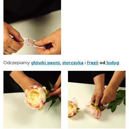
główki peoni
,
storczyka
frezji
od
łodyg
Odczepiamy
i
.