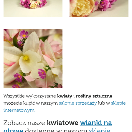
kwiaty
rośliny sztuczne
Wszystkie wykorzystane
i
możecie kupić w naszym
salonie sprzedaży
lub w
sklepie
internetowym
.
Zobacz nasze
kwiatowe
wianki na
głowę
dostępne w naszym
sklepie