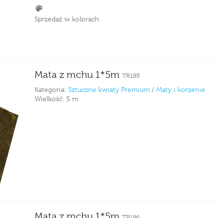
Sprzedaż w kolorach
Mata z mchu 1*5m
TR185
Kategoria:
Sztuczne kwiaty Premium
/
Maty i korzenie
Wielkość:
5 m
Mata z mchu 1*5m
TR186