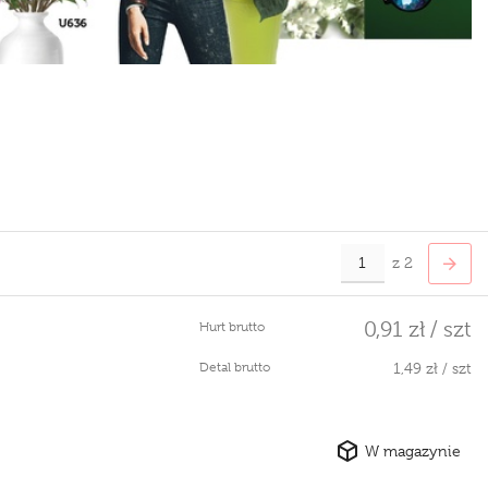
z 2
0,91 zł / szt
Hurt brutto
Detal brutto
1,49 zł / szt
W magazynie