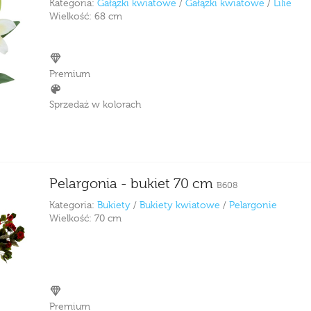
Kategoria:
Gałązki kwiatowe
/
Gałązki kwiatowe
/
Lilie
Wielkość:
68 cm
Premium
Sprzedaż w kolorach
Pelargonia - bukiet 70 cm
B608
Kategoria:
Bukiety
/
Bukiety kwiatowe
/
Pelargonie
Wielkość:
70 cm
Premium