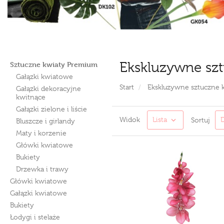
Ekskluzywne szt
Sztuczne kwiaty Premium
Gałązki kwiatowe
Start
Ekskluzywne sztuczne 
Gałązki dekoracyjne
kwitnące
Gałązki zielone i liście
Widok
Lista
Sortuj
Bluszcze i girlandy
Maty i korzenie
Główki kwiatowe
Bukiety
Drzewka i trawy
Główki kwiatowe
Gałązki kwiatowe
Bukiety
Łodygi i stelaże