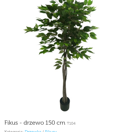
Fikus - drzewo 150 cm
T104
Kategoria:
Drzewka
/
Fikusy