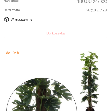
480,00 zł / szt
Hurt brutto
Detal brutto
787,19 zł / szt
W magazynie
Do koszyka
do -24%