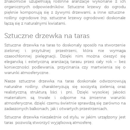
znakomicie uzupełniają roślinne aranżacje wykonane z ich
organicznych odpowiedników.
Sztuczne krzewy do ogrodu
pięknie komponują się z żywymi drzewami, a inne sztuczne
rośliny ogrodowe (np. sztuczne krzewy ogrodowe) doskonale
łączą się z naturalnymi kwiatami.
Sztuczne drzewka na taras
Sztuczne drzewka na taras to doskonały sposób na stworzenie
zielonej i przytulnej przestrzeni, która nie wymaga
czasochłonnej pielęgnacji. Dzięki nim można cieszyć się
elegancką i estetyczną aranżacją tarasu przez cały rok – bez
konieczności podlewania, przycinania czy martwienia się o
warunki atmosferyczne.
Nasze sztuczne drzewka na taras doskonale odwzorowują
naturalne rośliny, charakteryzują się soczystą zielenią oraz
realistyczną strukturą liści i pni. Dzięki wysokiej jakości
materiałom są trwałe i odporne na zmienne warunki
atmosferyczne, dzięki czemu świetnie sprawdzą się zarówno na
zadaszonych balkonach, jak i otwartych przestrzeniach.
Sztuczne drzewka niezależnie od stylu, w jakim urządzony jest
taras pozwolą stworzyć wyjątkową atmosferę.