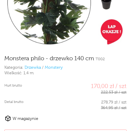
Monstera philo - drzewko 140 cm
T002
Kategoria:
Drzewka
/
Monstery
Wielkość:
1,4 m
170,00 zł / szt
Hurt brutto
222,53 zł / szt
Detal brutto
278,79 zł / szt
364,95 zł / szt
W magazynie