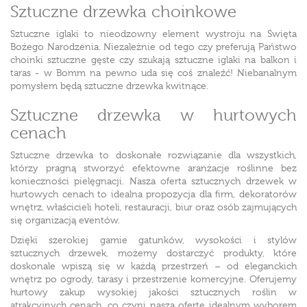
Sztuczne drzewka choinkowe
Sztuczne iglaki to nieodzowny element wystroju na Święta
Bożego Narodzenia. Niezależnie od tego czy preferują Państwo
choinki sztuczne gęste czy szukają sztuczne iglaki na balkon i
taras - w Bomm na pewno uda się coś znaleźć! Niebanalnym
pomysłem będą sztuczne drzewka kwitnące.
Sztuczne drzewka w hurtowych
cenach
Sztuczne drzewka to doskonałe rozwiązanie dla wszystkich,
którzy pragną stworzyć efektowne aranżacje roślinne bez
konieczności pielęgnacji. Nasza oferta sztucznych drzewek w
hurtowych cenach to idealna propozycja dla firm, dekoratorów
wnętrz, właścicieli hoteli, restauracji, biur oraz osób zajmujących
się organizacją eventów.
Dzięki szerokiej gamie gatunków, wysokości i stylów
sztucznych drzewek, możemy dostarczyć produkty, które
doskonale wpiszą się w każdą przestrzeń – od eleganckich
wnętrz po ogrody, tarasy i przestrzenie komercyjne. Oferujemy
hurtowy zakup wysokiej jakości sztucznych roślin w
atrakcyjnych cenach, co czyni naszą ofertę idealnym wyborem