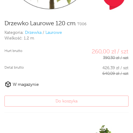
Drzewko Laurowe 120 cm
T006
Kategoria:
Drzewka
/
Laurowe
Wielkość:
1,2 m
260,00 zł / szt
Hurt brutto
390,30 zł / szt
Detal brutto
426,39 zł / szt
640,09 zł / szt
W magazynie
Do koszyka