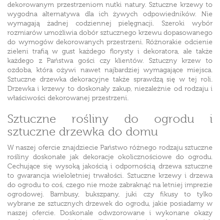
dekorowanym przestrzeniom nutki natury.
Sztuczne krzewy
to
wygodna alternatywa dla ich żywych odpowiedników. Nie
wymagają żadnej codziennej pielęgnacji. Szeroki wybór
rozmiarów umożliwia dobór sztucznego krzewu dopasowanego
do wymogów dekorowanych przestrzeni. Różnorakie odcienie
zieleni trafią w gust każdego florysty i dekoratora, ale także
każdego z Państwa gości czy klientów. Sztuczny krzew to
ozdoba, która ożywi nawet najbardziej wymagające miejsca.
Sztuczne drzewka dekoracyjne także sprawdzą się w tej roli.
Drzewka i krzewy to doskonały zakup, niezależnie od rodzaju i
właściwości dekorowanej przestrzeni.
Sztuczne rośliny do ogrodu i
sztuczne drzewka do domu
W naszej ofercie znajdziecie Państwo różnego rodzaju sztuczne
rośliny doskonałe jak dekoracje okolicznościowe do ogrodu.
Cechujące się wysoką jakością i odpornością drzewa sztuczne
to gwarancja wieloletniej trwałości.
Sztuczne krzewy i drzewa
do ogrodu
to coś, czego nie może zabraknąć na letniej imprezie
ogrodowej. Bambusy, bukszpany, juki czy fikusy to tylko
wybrane ze
sztucznych drzewek
do ogrodu, jakie posiadamy w
naszej ofercie. Doskonale odwzorowane i wykonane okazy