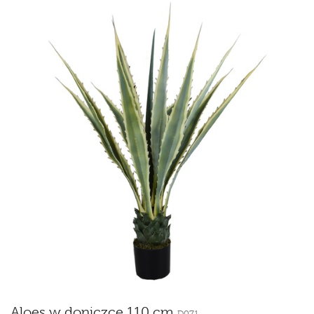
Aloes w doniczce 110 cm
D071