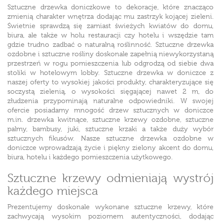
Sztuczne drzewka doniczkowe
to dekoracje, które znacząco
zmienią charakter wnętrza dodając mu zastrzyk kojącej zieleni.
Świetnie sprawdzą się zamiast świeżych kwiatów
do domu,
biura
, ale także w holu restauracji czy hotelu i wszędzie tam
gdzie trudno zadbać o naturalną roślinność.
Sztuczne drzewka
ozdobne
i
sztuczne rośliny
doskonale zapełnią niewykorzystaną
przestrzeń w rogu pomieszczenia lub odgrodzą od siebie dwa
stoliki w hotelowym lobby. Sztuczne drzewka w doniczce z
naszej oferty to wysokiej jakości produkty, charakteryzujące się
soczystą zielenią, o wysokości sięgającej nawet 2 m, do
złudzenia przypominają naturalne odpowiedniki. W swojej
ofercie posiadamy mnogość drzew sztucznych w doniczce
m.in. drzewka kwitnące, sztuczne krzewy ozdobne, sztuczne
palmy, bambusy, juki, sztuczne krzaki a także duży wybór
sztucznych fikusów. Nasze sztuczne drzewka ozdobne w
doniczce wprowadzają życie i piękny
zielony akcent do domu,
biura, hotelu
i każdego pomieszczenia użytkowego.
Sztuczne krzewy odmieniają wystrój
każdego miejsca
Prezentujemy doskonale wykonane sztuczne krzewy, które
zachwycają wysokim poziomem autentyczności, dodając