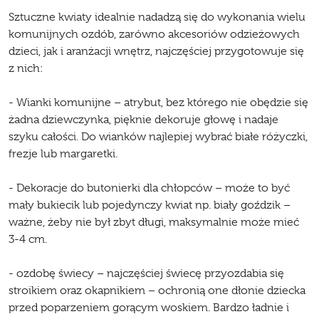
Sztuczne kwiaty idealnie nadadzą się do wykonania wielu
komunijnych ozdób, zarówno akcesoriów odzieżowych
dzieci, jak i aranżacji wnętrz, najczęściej przygotowuje się
z nich:
- Wianki komunijne – atrybut, bez którego nie obędzie się
żadna dziewczynka, pięknie dekoruje głowę i nadaje
szyku całości. Do wianków najlepiej wybrać białe różyczki,
frezje lub
margaretki
.
- Dekoracje do butonierki dla chłopców – może to być
mały bukiecik lub pojedynczy kwiat np. biały goździk –
ważne, żeby nie był zbyt długi, maksymalnie może mieć
3-4 cm.
- ozdobę świecy – najczęściej świecę przyozdabia się
stroikiem oraz okapnikiem – ochronią one dłonie dziecka
przed poparzeniem gorącym woskiem. Bardzo ładnie i