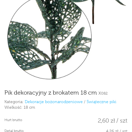
Pik dekoracyjny z brokatem 18 cm
X082
Kategoria:
Dekoracje bożonarodzeniowe
/
Świąteczne piki
Wielkość:
18 cm
2,60 zł / szt
Hurt brutto
Detal brutto
4,26 zł / szt