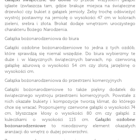
iglaste (zwłaszcza tam, gdzie brakuje miejsca na świąteczne
drzewko) czy bukiet z gałązek jemioły. Żeby trochę odświeżyć
wystrój postawmy na jemiołę o wysokości 47 cm w kolorach
zieleni, srebra i złota. Brokat dodaje wnętrzom uroczystego
charakteru Bożego Narodzenia.
Gałązka bożonarodzeniowa do biura
Gałązki ozdobne bożonarodzeniowe to jedna z tych ozdób,
które sprawdzą się niemal wszędzie. Do biura wybierzmy te
duże i w klasycznych świątecznych barwach, np. czerwoną
gałązkę ażurową o wysokości 54 cm czy złotą jarzębinę o
wysokości cm.
Gałązka bożonarodzeniowa do przestrzeni komercyjnych
Gałązki bożonarodzeniowe to także piękny dodatek do
świątecznego wystroju przestrzeni komercyjnych. Powstałe z
nich okazałe bukiety i kompozycje tworzą klimat, do którego
chce się wracać. Proponujemy czerwone gałązki o wysokości 74
cm, błyszczące kłosy o wysokości 80 cm czy gałązki z
Gałązki ozdobne
kuleczkami o wysokości 115 cm.
bożonarodzeniowe
to nieodzowny element okazałych
aranżacji do wnętrz o dużej powierzchni.