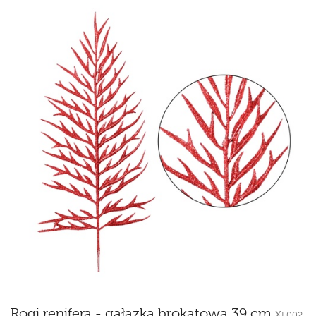
Rogi renifera - gałązka brokatowa 39 cm
XL002