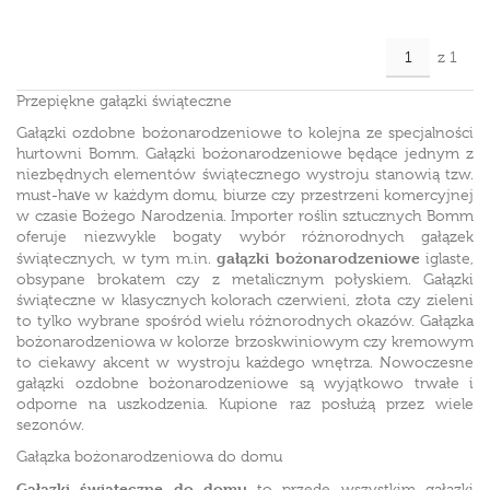
z 1
Przepiękne gałązki świąteczne
Gałązki ozdobne bożonarodzeniowe to kolejna ze specjalności
hurtowni Bomm. Gałązki bożonarodzeniowe będące jednym z
niezbędnych elementów świątecznego wystroju stanowią tzw.
must-have w każdym domu, biurze czy przestrzeni komercyjnej
w czasie Bożego Narodzenia. Importer roślin sztucznych Bomm
oferuje niezwykle bogaty wybór różnorodnych gałązek
gałązki bożonarodzeniowe
świątecznych, w tym m.in.
iglaste,
obsypane brokatem czy z metalicznym połyskiem. Gałązki
świąteczne w klasycznych kolorach czerwieni, złota czy zieleni
to tylko wybrane spośród wielu różnorodnych okazów. Gałązka
bożonarodzeniowa w kolorze brzoskwiniowym czy kremowym
to ciekawy akcent w wystroju każdego wnętrza. Nowoczesne
gałązki ozdobne bożonarodzeniowe są wyjątkowo trwałe i
odporne na uszkodzenia. Kupione raz posłużą przez wiele
sezonów.
Gałązka bożonarodzeniowa do domu
Gałązki świąteczne do domu
to przede wszystkim gałązki