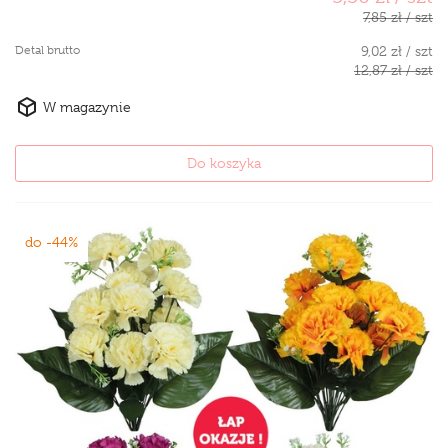
7,85 zł / szt
Detal brutto
9,02 zł / szt
12,87 zł / szt
W magazynie
Do koszyka
do -44%