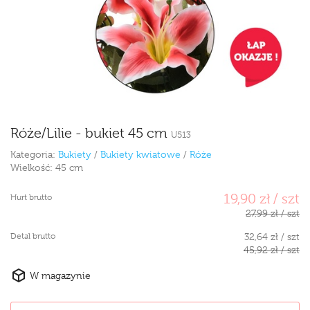
Róże/Lilie - bukiet 45 cm
U513
Kategoria:
Bukiety
/
Bukiety kwiatowe
/
Róże
Wielkość:
45 cm
19,90 zł / szt
Hurt brutto
27,99 zł / szt
Detal brutto
32,64 zł / szt
45,92 zł / szt
W magazynie