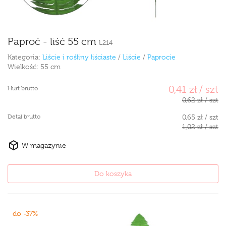
Paproć - liść 55 cm
L214
Kategoria:
Liście i rośliny liściaste
/
Liście
/
Paprocie
Wielkość:
55 cm
0,41 zł / szt
Hurt brutto
0,62 zł / szt
Detal brutto
0,65 zł / szt
1,02 zł / szt
W magazynie
Do koszyka
do -37%