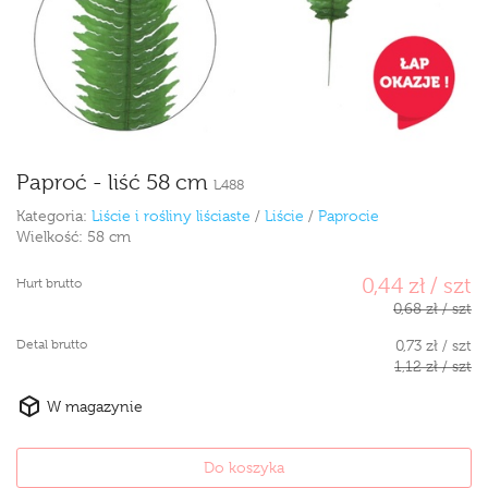
Paproć - liść 58 cm
L488
Kategoria:
Liście i rośliny liściaste
/
Liście
/
Paprocie
Wielkość:
58 cm
0,44 zł / szt
Hurt brutto
0,68 zł / szt
Detal brutto
0,73 zł / szt
1,12 zł / szt
W magazynie
Do koszyka