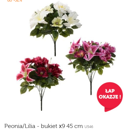
do -32%
Peonia/Lilia - bukiet x9 45 cm
U546