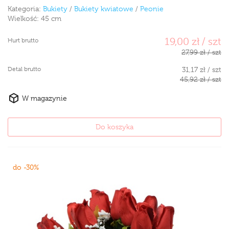
Kategoria:
Bukiety
/
Bukiety kwiatowe
/
Peonie
Wielkość:
45 cm
19,00 zł / szt
Hurt brutto
27,99 zł / szt
Detal brutto
31,17 zł / szt
45,92 zł / szt
W magazynie
Do koszyka
do -30%