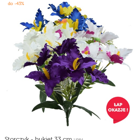
do -43%
Storczyk - bukiet 33 cm
U984