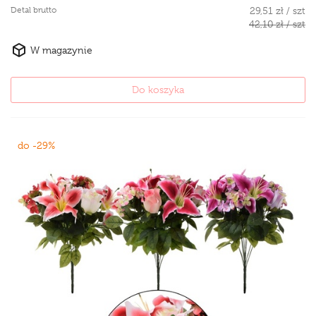
Detal brutto
29,51 zł / szt
42,10 zł / szt
W magazynie
Do koszyka
do -29%