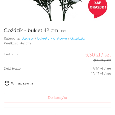
Goździk - bukiet 42 cm
U859
Kategoria:
Bukiety
/
Bukiety kwiatowe
/
Goździki
Wielkość:
42 cm
5,30 zł / szt
Hurt brutto
7,60 zł / szt
Detal brutto
8,70 zł / szt
12,47 zł / szt
W magazynie
Do koszyka