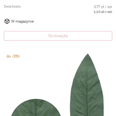
Detal brutto
0,77 zł / szt
1,14 zł / szt
W magazynie
Do koszyka
do -33%