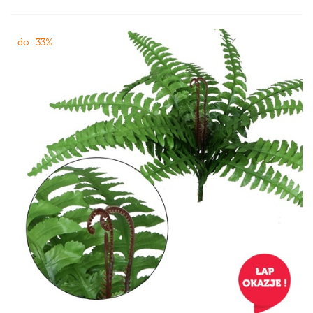
do -33%