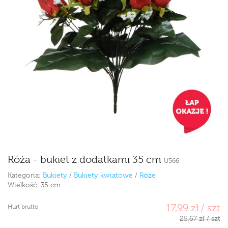
Róża - bukiet z dodatkami 35 cm
U566
Kategoria:
Bukiety
/
Bukiety kwiatowe
/
Róże
Wielkość:
35 cm
17,99 zł / szt
Hurt brutto
25,67 zł / szt