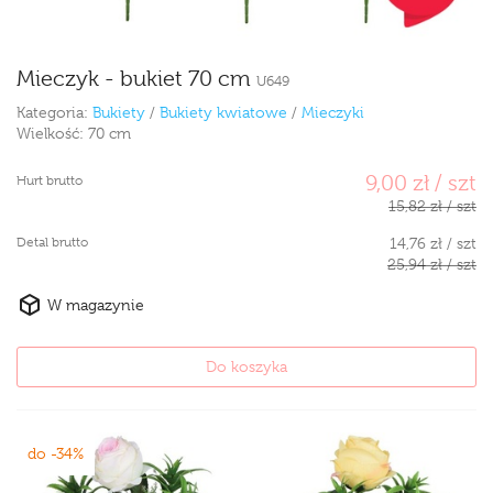
Mieczyk - bukiet 70 cm
U649
Kategoria:
Bukiety
/
Bukiety kwiatowe
/
Mieczyki
Wielkość:
70 cm
9,00 zł / szt
Hurt brutto
15,82 zł / szt
Detal brutto
14,76 zł / szt
25,94 zł / szt
W magazynie
Do koszyka
do -34%