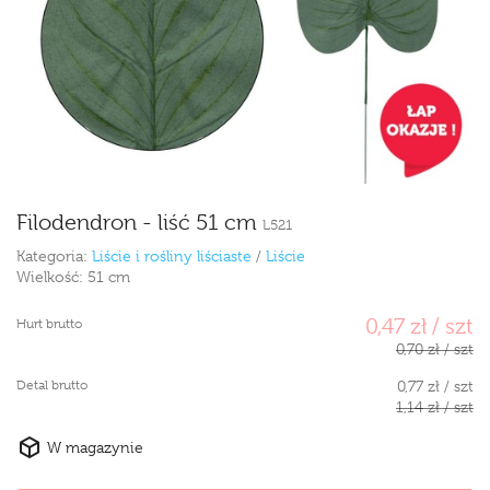
Filodendron - liść 51 cm
L521
Kategoria:
Liście i rośliny liściaste
/
Liście
Wielkość:
51 cm
0,47 zł / szt
Hurt brutto
0,70 zł / szt
Detal brutto
0,77 zł / szt
1,14 zł / szt
W magazynie