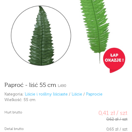
Paproć - liść 55 cm
L490
Kategoria:
Liście i rośliny liściaste
/
Liście
/
Paprocie
Wielkość:
55 cm
0,41 zł / szt
Hurt brutto
0,62 zł / szt
Detal brutto
0,65 zł / szt