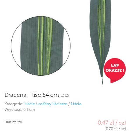
Dracena - liśc 64 cm
L526
Kategoria:
Liście i rośliny liściaste
/
Liście
Wielkość:
64 cm
0,47 zł / szt
Hurt brutto
0,70 zł / szt