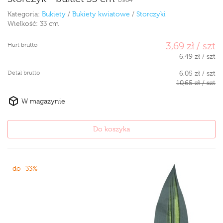
Kategoria:
Bukiety
/
Bukiety kwiatowe
/
Storczyki
Wielkość:
33 cm
3,69 zł / szt
Hurt brutto
6,49 zł / szt
Detal brutto
6,05 zł / szt
10,65 zł / szt
W magazynie
Do koszyka
do -33%