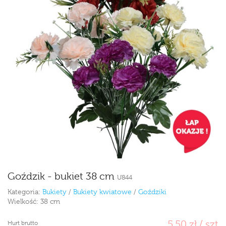
Goździk - bukiet 38 cm
U844
Kategoria:
Bukiety
/
Bukiety kwiatowe
/
Goździki
Wielkość:
38 cm
5,50 zł / szt
Hurt brutto