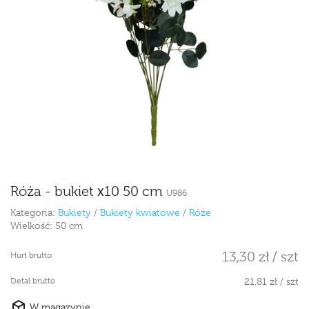
Róża - bukiet x10 50 cm
U986
Kategoria:
Bukiety
/
Bukiety kwiatowe
/
Róże
Wielkość:
50 cm
13,30 zł / szt
Hurt brutto
Detal brutto
21,81 zł / szt
W magazynie