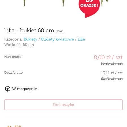
Lilia - bukiet 60 cm
U941
Kategoria:
Bukiety
/
Bukiety kwiatowe
/
Lilie
Wielkość:
60 cm
8,00 zł / szt
Hurt brutto
13,23 zł / szt
Detal brutto
13,11 zł / szt
21,71 zł / szt
W magazynie
Do koszyka