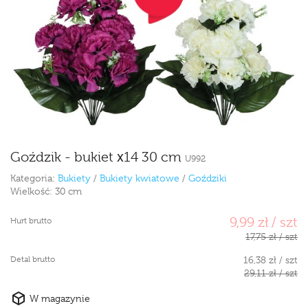
Goździk - bukiet x14 30 cm
U992
Kategoria:
Bukiety
/
Bukiety kwiatowe
/
Goździki
Wielkość:
30 cm
9,99 zł / szt
Hurt brutto
17,75 zł / szt
Detal brutto
16,38 zł / szt
29,11 zł / szt
W magazynie