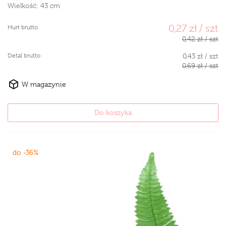
Wielkość:
43 cm
0,27 zł / szt
Hurt brutto
0,42 zł / szt
Detal brutto
0,43 zł / szt
0,69 zł / szt
W magazynie
Do koszyka
do -36%