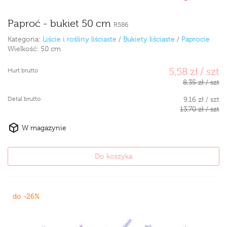
Paproć - bukiet 50 cm
R586
Kategoria:
Liście i rośliny liściaste
/
Bukiety liściaste
/
Paprocie
Wielkość:
50 cm
5,58 zł / szt
Hurt brutto
8,35 zł / szt
Detal brutto
9,16 zł / szt
13,70 zł / szt
W magazynie
Do koszyka
do -26%