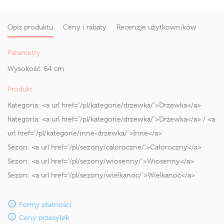
Opis produktu
Ceny i rabaty
Recenzje użytkowników
Parametry
Wysokość:
64 cm
Produkt
Kategoria:
<a url href="/pl/kategorie/drzewka/">Drzewka</a>
Kategoria:
<a url href="/pl/kategorie/drzewka/">Drzewka</a> / <a
url href="/pl/kategorie/inne-drzewka/">Inne</a>
Sezon:
<a url href="/pl/sezony/caloroczne/">Całoroczny</a>
Sezon:
<a url href="/pl/sezony/wiosenny/">Wiosenny</a>
Sezon:
<a url href="/pl/sezony/wielkanoc/">Wielkanoc</a>
Formy płatności
Ceny przesyłek