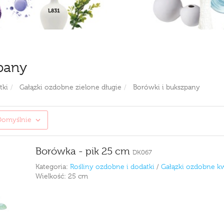
pany
tki
Gałązki ozdobne zielone długie
Borówki i bukszpany
Domyślnie
Borówka - pik 25 cm
DK067
Kategoria:
Rośliny ozdobne i dodatki
/
Gałązki ozdobne k
Wielkość:
25 cm