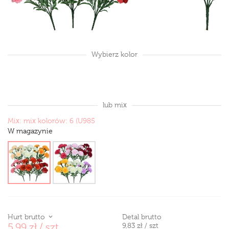
Wybierz kolor
lub mix
Mix:
mix kolorów: 6 (U985
W magazynie
Hurt brutto
Detal brutto
5,99 zł
/ szt
9,83 zł
/ szt