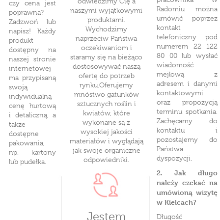
odwiedzimy Cię a
czy cena jest
Radomiu można
naszymi wyjątkowymi
poprawna?
umówić poprzez
produktami.
Zadzwoń lub
kontakt
Wychodzimy
napisz! Każdy
telefoniczny pod
naprzeciw Państwa
produkt
numerem 22 122
oczekiwaniom i
dostępny na
80 00 lub wysłać
staramy się na bieżąco
naszej stronie
wiadomość
dostosowywać naszą
internetowej
mejlową z
ofertę do potrzeb
ma przypisaną
adresem i danymi
rynku.Oferujemy
swoją
kontaktowymi
mnóstwo gatunków
indywidualną
oraz propozycją
sztucznych roślin i
cenę hurtową
terminu spotkania.
kwiatów, które
i detaliczną, a
Zachęcamy do
wykonane są z
także
kontaktu i
wysokiej jakości
dostępne
pozostajemy do
materiałów i wyglądają
pakowania,
Państwa
jak swoje organiczne
np. kartony
dyspozycji.
odpowiedniki.
lub pudełka.
2. Jak długo
należy czekać na
umówioną wizytę
w Kielcach?
Jestem
Długość