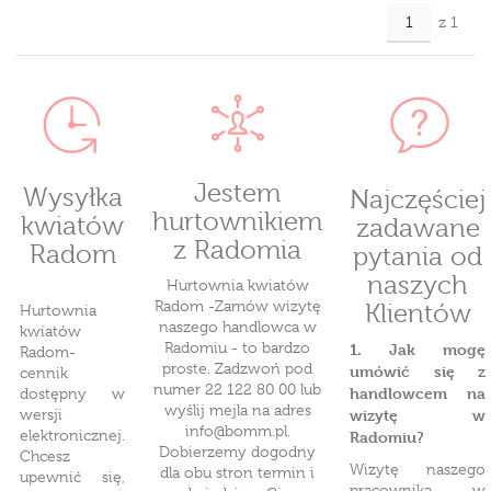
z 1
Jestem
Wysyłka
Najczęściej
hurtownikiem
kwiatów
zadawane
z Radomia
Radom
pytania od
naszych
Hurtownia kwiatów
Radom -Zamów wizytę
Klientów
Hurtownia
naszego handlowca w
kwiatów
Radomiu - to bardzo
1. Jak mogę
Radom-
proste. Zadzwoń pod
umówić się z
cennik
numer 22 122 80 00 lub
handlowcem na
dostępny w
wyślij mejla na adres
wersji
wizytę w
info@bomm.pl
.
elektronicznej.
Radomiu?
Dobierzemy dogodny
Chcesz
Wizytę naszego
dla obu stron termin i
upewnić się,
pracownika w