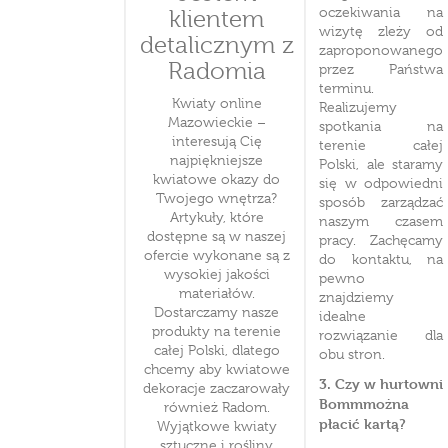
oczekiwania na
klientem
wizytę zleży od
detalicznym z
zaproponowanego
Radomia
przez Państwa
terminu.
Kwiaty online
Realizujemy
Mazowieckie –
spotkania na
interesują Cię
terenie całej
najpiękniejsze
Polski, ale staramy
kwiatowe okazy do
się w odpowiedni
Twojego wnętrza?
sposób zarządzać
Artykuły, które
naszym czasem
dostępne są w naszej
pracy. Zachęcamy
ofercie wykonane są z
do kontaktu, na
wysokiej jakości
pewno
materiałów.
znajdziemy
Dostarczamy nasze
idealne
produkty na terenie
rozwiązanie dla
całej Polski, dlatego
obu stron.
chcemy aby kwiatowe
3. Czy w hurtowni
dekoracje zaczarowały
Bommmożna
również Radom.
płacić kartą?
Wyjątkowe kwiaty
sztuczne i rośliny