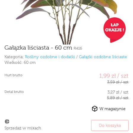
Gałązka liściasta - 60 cm
R416
Kategoria:
Rośliny ozdobne i dodatki
/
Gałązki ozdobne liściaste
Wielkość:
60 cm
1,99 zł / szt
Hurt brutto
3,59 zł / szt
Detal brutto
3,27 zł / szt
5,89 zł / szt
W magazynie
Do koszyka
Sprzedaż w mixach