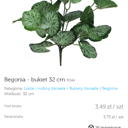
Begonia - bukiet 32 cm
R344
Kategoria:
Liście i rośliny liściaste
/
Bukiety liściaste
/
Begonie
Wielkość:
32 cm
3,49 zł / szt
Hurt brutto
Detal brutto
5,73 zł / szt
W magazynie