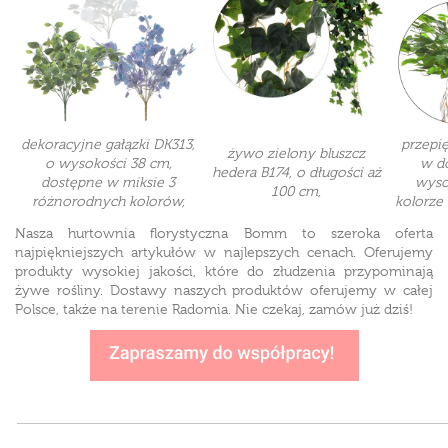
dekoracyjne gałązki DK313
,
przepi
żywo zielony
bluszcz
o wysokości 38 cm,
w d
hedera B174
, o długości aż
dostępne w miksie 3
wyso
100 cm,
różnorodnych kolorów,
kolorze 
Nasza hurtownia florystyczna Bomm to szeroka oferta
najpiękniejszych artykułów w najlepszych cenach. Oferujemy
produkty wysokiej jakości, które do złudzenia przypominają
żywe rośliny. Dostawy naszych produktów oferujemy w całej
Polsce, także na terenie Radomia. Nie czekaj, zamów już dziś!