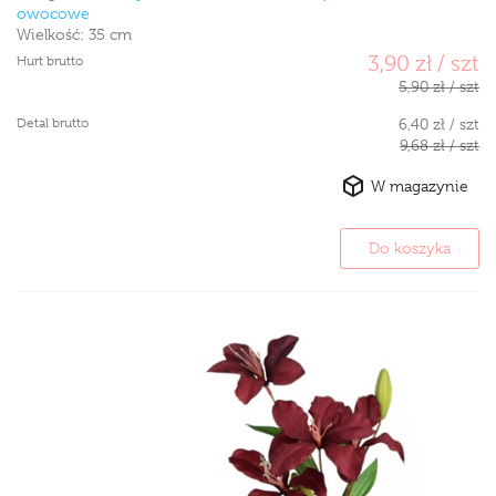
owocowe
Wielkość:
35 cm
3,90 zł / szt
Hurt brutto
5,90 zł / szt
Detal brutto
6,40 zł / szt
9,68 zł / szt
W magazynie
Do koszyka