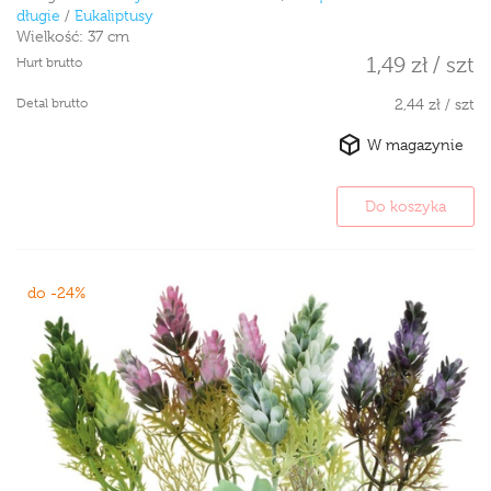
długie
/
Eukaliptusy
Wielkość:
37 cm
1,49 zł / szt
Hurt brutto
Detal brutto
2,44 zł / szt
W magazynie
Do koszyka
do -24%