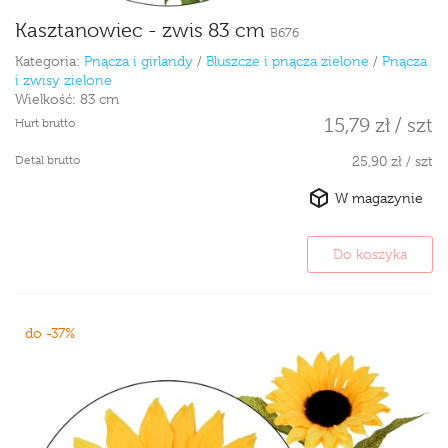
Kasztanowiec - zwis 83 cm
B676
Kategoria:
Pnącza i girlandy
/
Bluszcze i pnącza zielone
/
Pnącza
i zwisy zielone
Wielkość:
83 cm
15,79 zł / szt
Hurt brutto
Detal brutto
25,90 zł / szt
W magazynie
Do koszyka
do -37%