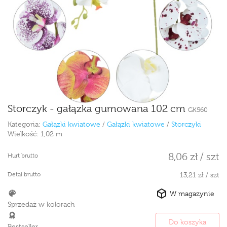
Storczyk - gałązka gumowana 102 cm
GK560
Kategoria:
Gałązki kwiatowe
/
Gałązki kwiatowe
/
Storczyki
Wielkość:
1,02 m
8,06 zł / szt
Hurt brutto
Detal brutto
13,21 zł / szt
W magazynie
Sprzedaż w kolorach
Do koszyka
Bestseller