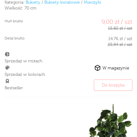
Kategoria:
Bukiety
/
Bukiety kwiatowe
/
Mieczyki
Wielkość:
70 cm
9,00 zł / szt
Hurt brutto
15,82 zł / szt
Detal brutto
14,76 zł / szt
25,94 zł / szt
Sprzedaż w mixach
W magazynie
Sprzedaż w kolorach
Do koszyka
Bestseller