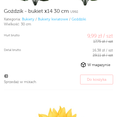
Goździk - bukiet x14 30 cm
U992
Kategoria:
Bukiety
/
Bukiety kwiatowe
/
Goździki
Wielkość:
30 cm
9,99 zł / szt
Hurt brutto
17,75 zł / szt
Detal brutto
16,38 zł / szt
29,11 zł / szt
W magazynie
Do koszyka
Sprzedaż w mixach