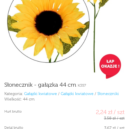
Słonecznik - gałązka 44 cm
K357
Kategoria:
Gałązki kwiatowe
/
Gałązki kwiatowe
/
Słoneczniki
Wielkość:
44 cm
2,24 zł / szt
Hurt brutto
3,58 zł / szt
Detal brutto
3,67 zł / szt