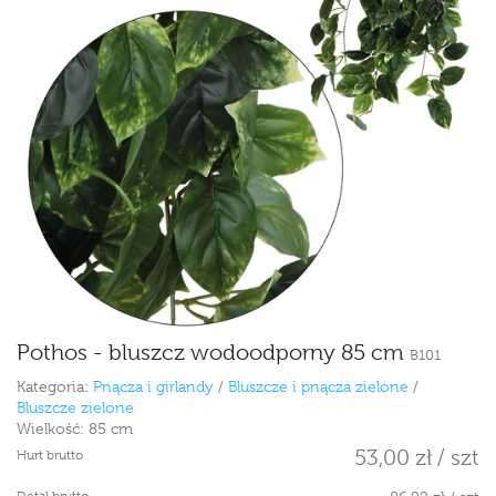
Pothos - bluszcz wodoodporny 85 cm
B101
Kategoria:
Pnącza i girlandy
/
Bluszcze i pnącza zielone
/
Bluszcze zielone
Wielkość:
85 cm
53,00 zł / szt
Hurt brutto
Detal brutto