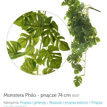
Monstera Philo - pnącze 74 cm
B047
Kategoria:
Pnącza i girlandy
/
Bluszcze i pnącza zielone
/
Pnącza
i zwisy zielone