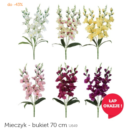
do -43%
Mieczyk - bukiet 70 cm
U649