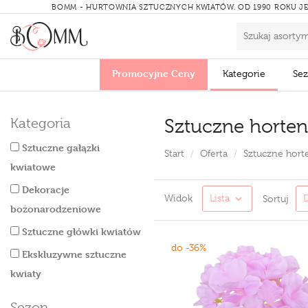
BOMM - HURTOWNIA SZTUCZNYCH KWIATÓW.
OD 1990 ROKU JE
Promocyjne Ceny
Kategorie
Se
Sztuczne horten
Kategoria
Sztuczne gałązki
Start
Oferta
Sztuczne hort
kwiatowe
Dekoracje
Widok
Lista
Sortuj
bożonarodzeniowe
Sztuczne główki kwiatów
do -36%
Ekskluzywne sztuczne
kwiaty
Sezon