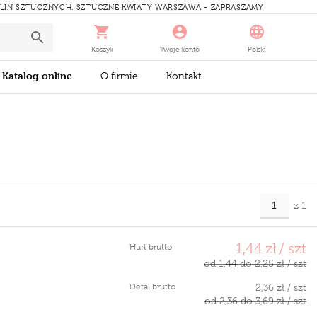
ŚLIN SZTUCZNYCH. SZTUCZNE KWIATY WARSZAWA - ZAPRASZAMY
Koszyk
Twoje konto
Polski
Katalog online
O firmie
Kontakt
z 1
1,44 zł / szt
Hurt brutto
od 1,44 do 2,25 zł / szt
Detal brutto
2,36 zł / szt
od 2,36 do 3,69 zł / szt