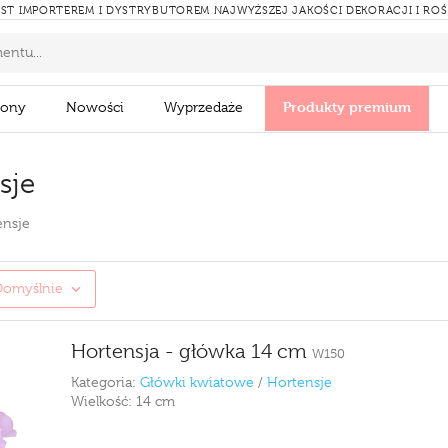
ST IMPORTEREM I DYSTRYBUTOREM NAJWYŻSZEJ JAKOŚCI DEKORACJI I RO
Produkty premium
zony
Nowości
Wyprzedaże
sje
ensje
Domyślnie
Hortensja - główka 14 cm
W150
Kategoria:
Główki kwiatowe
/
Hortensje
Wielkość:
14 cm