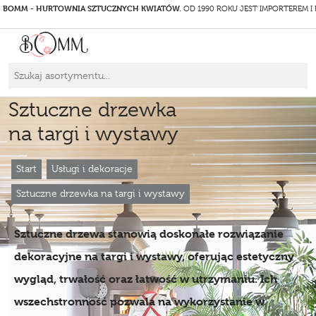
BOMM - HURTOWNIA SZTUCZNYCH KWIATÓW.
OD 1990 ROKU JEST IMPORTEREM I
Sztuczne drzewka
na targi i wystawy
Start
Usługi i dekoracje
Sztuczne drzewka na targi i wystawy
Sztuczne drzewa stanowią doskonałe rozwiązanie
dekoracyjne na targi i wystawy, oferując estetyczny
wygląd, trwałość oraz łatwość w utrzymaniu. Ich
wszechstronność pozwala na wykorzystanie w