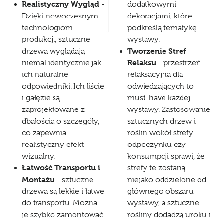
Realistyczny Wygląd
-
dodatkowymi
Dzięki nowoczesnym
dekoracjami, które
technologiom
podkreślą tematykę
produkcji, sztuczne
wystawy.
Tworzenie Stref
drzewa wyglądają
Relaksu
niemal identycznie jak
- przestrzeń
ich naturalne
relaksacyjna dla
odpowiedniki. Ich liście
odwiedzających to
i gałęzie są
must-have każdej
zaprojektowane z
wystawy. Zastosowanie
dbałością o szczegóły,
sztucznych drzew i
co zapewnia
roślin wokół strefy
realistyczny efekt
odpoczynku czy
wizualny.
konsumpcji sprawi, że
Łatwość Transportu i
strefy te zostaną
Montażu
- sztuczne
niejako oddzielone od
drzewa są lekkie i łatwe
głównego obszaru
do transportu. Można
wystawy, a sztuczne
je szybko zamontować
rośliny dodadzą uroku i