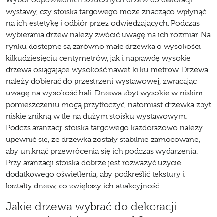
Wybór odpowiednich sztucznych drzew do dekoracji
wystawy, czy stoiska targowego może znacząco wpłynąć
na ich estetykę i odbiór przez odwiedzających. Podczas
wybierania drzew należy zwócić uwagę na ich rozmiar. Na
rynku dostępne są zarówno małe drzewka o wysokości
kilkudziesięciu centymetrów, jak i naprawdę wysokie
drzewa osiągające wysokość nawet kilku metrów. Drzewa
należy dobierać do przestrzeni wystawowej, zwracając
uwagę na wysokość hali. Drzewa zbyt wysokie w niskim
pomieszczeniu mogą przytłoczyć, natomiast drzewka zbyt
niskie znikną w tle na dużym stoisku wystawowym.
Podczs aranżacji stoiska targowego każdorazowo należy
upewnić się, że drzewka zostały stabilnie zamocowane,
aby uniknąć przewrócenia się ich podczas wydarzenia.
Przy aranżacji stoiska dobrze jest rozważyć użycie
dodatkowego oświetlenia, aby podkreślić tekstury i
kształty drzew, co zwiększy ich atrakcyjność.
Jakie drzewa wybrać do dekoracji