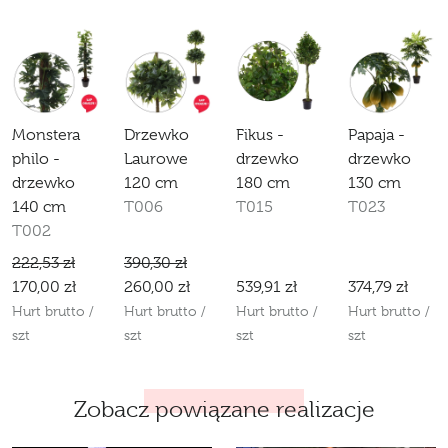
Monstera
Drzewko
Fikus -
Papaja -
philo -
Laurowe
drzewko
drzewko
drzewko
120 cm
180 cm
130 cm
140 cm
T006
T015
T023
T002
222,53 zł
390,30 zł
170,00 zł
260,00 zł
539,91 zł
374,79 zł
Hurt brutto /
Hurt brutto /
Hurt brutto /
Hurt brutto /
szt
szt
szt
szt
Zobacz powiązane realizacje